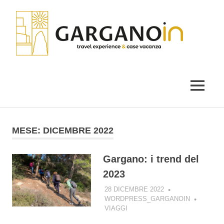
Salta
Gar
al
contenuto
il
blog
di
MENU
Garganoin
MESE:
DICEMBRE 2022
Gargano: i trend del
2023
28 DICEMBRE 2022
WORDPRESS_GARGANOIN
VIAGGI