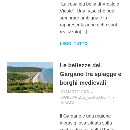
“La cosa più bella di Vieste è
Vieste”. Una frase che può
sembrare ambigua è la
rappresentazione dello spot
realizzato[…]
LEGGI TUTTO
Le bellezze del
Gargano tra spiagge e
borghi medievali
30 MARZO 2023
WORDPRESS_GARGANOIN
VIAGGI
Il Gargano è una regione
meravigliosa situata sulla
costa adriatica della Puglia,