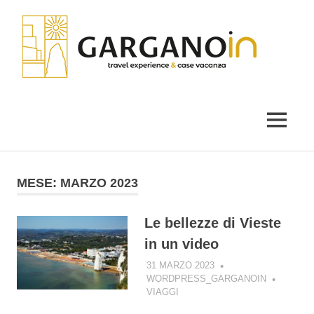
Salta
Gar
al
contenuto
il
blog
di
MENU
Garganoin
MESE:
MARZO 2023
Le bellezze di Vieste
in un video
31 MARZO 2023
WORDPRESS_GARGANOIN
VIAGGI