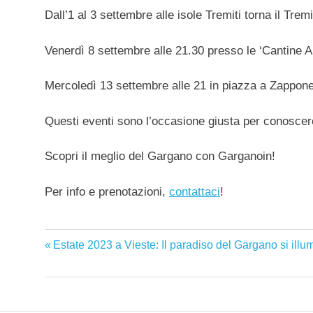
Dall’1 al 3 settembre alle isole Tremiti torna il Trem
Venerdì 8 settembre alle 21.30 presso le ‘Cantine Ar
Mercoledì 13 settembre alle 21 in piazza a Zappone
Questi eventi sono l’occasione giusta per conoscere
Scopri il meglio del Gargano con Garganoin!
Per info e prenotazioni,
contattaci
!
concerto
Articolo
Estate 2023 a Vieste: Il paradiso del Gargano si illu
Navigazione
eventi
precedente:
musicali
articoli
gargano