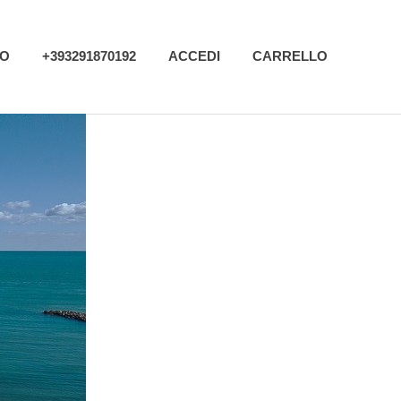
MO
+393291870192
ACCEDI
CARRELLO