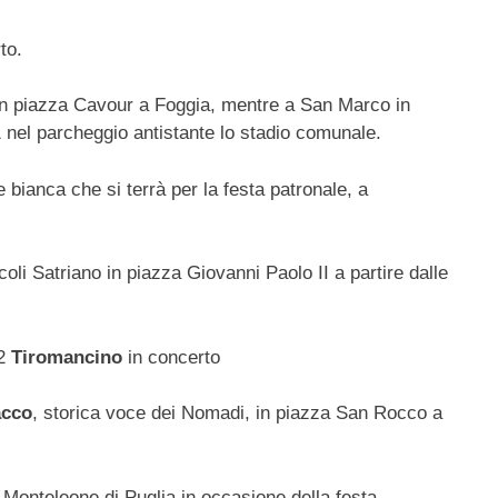
to.
in piazza Cavour a Foggia, mentre a San Marco in
1 nel parcheggio antistante lo stadio comunale.
 bianca che si terrà per la festa patronale, a
oli Satriano in piazza Giovanni Paolo II a partire dalle
22
Tiromancino
in concerto
acco
, storica voce dei Nomadi, in piazza San Rocco a
 Monteleone di Puglia in occasione della festa