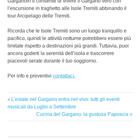
Garganoin ti consente di vivere il Gargano vero con
l’escursione in traghetto alle Isole Tremiti abbinando il
tour Arcipelago delle Tremiti.
Ricorda che le Isole Tremiti sono un luogo tranquillo e
pacifico, quindi le attività notturne potrebbero essere più
limitate rispetto a destinazioni più grandi. Tuttavia, puoi
ancora goderti la serenità dell’isola e trascorrere
piacevoli serate durante il tuo soggiorno.
Per info e preventivi
contattaci.
escursioni
Articolo
L’estate nel Gargano entra nel vivo: tutti gli eventi
Navigazione
gargano
precedente:
musicali da Luglio a Settembre
gargano
articoli
Articolo
Cucina del Gargano: la gustosa Paposcia
successivo:
isole
tremiti