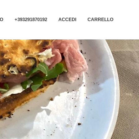
MO
+393291870192
ACCEDI
CARRELLO