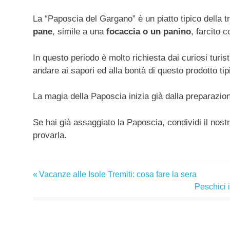
La “Paposcia del Gargano” è un piatto tipico della tra
pane
, simile a una
focaccia o un panino
, farcito c
In questo periodo è molto richiesta dai curiosi turist
andare ai sapori ed alla bontà di questo prodotto tip
La magia della Paposcia inizia già dalla preparazion
Se hai già assaggiato la Paposcia, condividi il nostro
provarla.
gargano
Articolo
Vacanze alle Isole Tremiti: cosa fare la sera
Navigazione
precedente:
Articolo
Peschici 
articoli
successiv