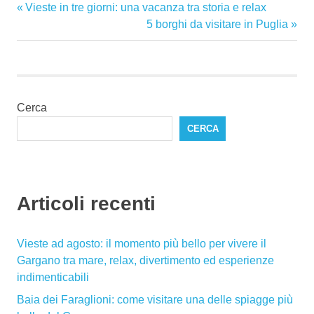
gargano
Articolo
Vieste in tre giorni: una vacanza tra storia e relax
Navigazione
puglia
precedente:
Articolo
5 borghi da visitare in Puglia
articoli
successivo:
Vieste
Cerca
CERCA
Articoli recenti
Vieste ad agosto: il momento più bello per vivere il
Gargano tra mare, relax, divertimento ed esperienze
indimenticabili
Baia dei Faraglioni: come visitare una delle spiagge più