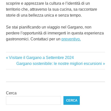
scoprire e apprezzare la cultura e l’identità di un
territorio che, attraverso la sua cucina, sa raccontare
storie di una bellezza unica e senza tempo.
Se stai pianificando un viaggio nel Gargano, non
perdere l’opportunità di immergerti in questa esperienza
gastronomici. Contattaci per un
preventivo.
escursioni
Articolo
Visitare il Gargano a Settembre 2024
Navigazione
gargano
precedente:
Articolo
Gargano sostenibile: le nostre migliori escursioni
gargano
articoli
successivo:
Cerca
CERCA