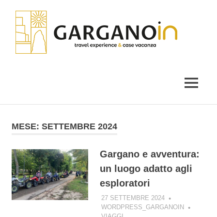
Salta
Gar
al
contenuto
il
blog
di
MENU
Garganoin
MESE:
SETTEMBRE 2024
Gargano e avventura:
un luogo adatto agli
esploratori
27 SETTEMBRE 2024
WORDPRESS_GARGANOIN
VIAGGI