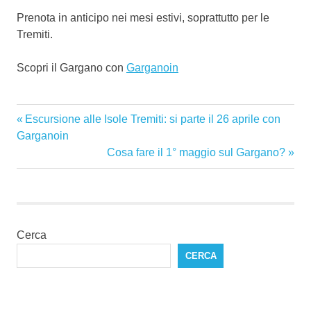
Prenota in anticipo nei mesi estivi, soprattutto per le
Tremiti.
Scopri il Gargano con
Garganoin
escursioni
Articolo
Escursione alle Isole Tremiti: si parte il 26 aprile con
Navigazione
gargano
precedente:
Garganoin
gargano
articoli
Articolo
Cosa fare il 1° maggio sul Gargano?
successivo:
Vieste
Cerca
CERCA