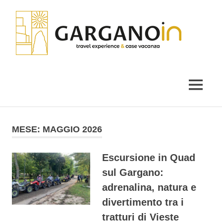
Salta
Gar
al
contenuto
il
blog
di
MENU
Garganoin
MESE:
MAGGIO 2026
Escursione in Quad
sul Gargano:
adrenalina, natura e
divertimento tra i
tratturi di Vieste