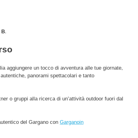
o B
.
rso
ia aggiungere un tocco di avventura alle tue giornate,
autentiche, panorami spettacolari e tanto
r o gruppi alla ricerca di un’attività outdoor fuori dal
ù autentico del Gargano con
Garganoin