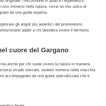
o originale, l’escursione in quad è l’esperienza
ercorsi immersi nella natura, vivrai un mix unico di
gnato da una guida esperta.
plorare gli angoli più autentici del promontorio
ozionanti adatti a chi desidera vivere il territorio
nel cuore del Gargano
 ma anche per chi vuole vivere la natura in maniera
erserai strade sterrate, sentieri immersi nella macchia
pre accompagnato da una guida specializzata che ti
eritivo finale