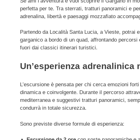
Se ami l’avventura e vuoi scoprire il Gargano in mod
perfetta per te. Tra sterrati, tratturi panoramici e p
adrenalina, libertà e paesaggi mozzafiato accompa
Partendo da Località Santa Lucia, a Vieste, potrai es
garganico a bordo di un quad, affrontando percorsi em
fuori dai classici itinerari turistici.
Un’esperienza adrenalinica 
L’escursione è pensata per chi cerca emozioni forti
dinamica e coinvolgente. Durante il percorso attrav
mediterranea e suggestivi tratturi panoramici, sem
condurrà in totale sicurezza.
Sono previste diverse formule di esperienza:
Escursione da 2 ore
con soste panoramiche e ap