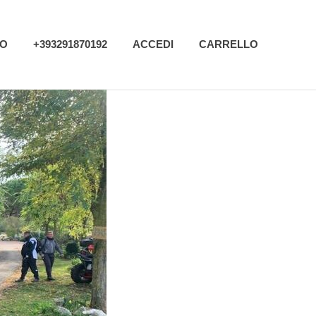
MO
+393291870192
ACCEDI
CARRELLO