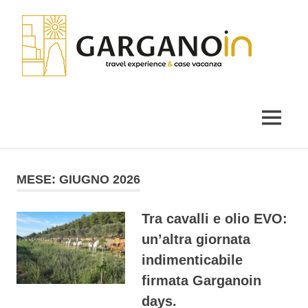
Salta
Gar
al
contenuto
il
blog
di
MENU
Garganoin
MESE:
GIUGNO 2026
Tra cavalli e olio EVO:
un’altra giornata
indimenticabile
firmata Garganoin
days.