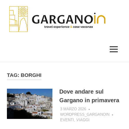
Salta
Gar
al
contenuto
il
blog
di
MENU
Garganoin
TAG:
BORGHI
Dove andare sul
Gargano in primavera
3 MARZO 2026
WORDPRESS_GARGANOIN
EVENTI
,
VIAGGI